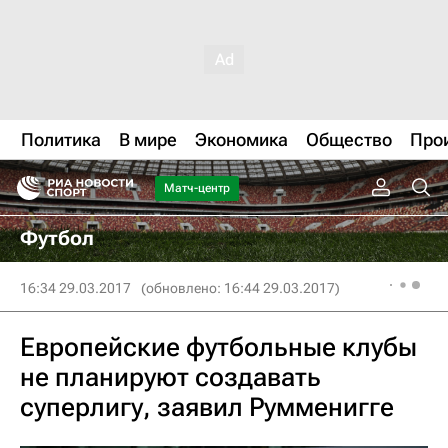
Политика
В мире
Экономика
Общество
Про
Матч-центр
Футбол
16:34 29.03.2017
(обновлено: 16:44 29.03.2017)
Европейские футбольные клубы
не планируют создавать
суперлигу, заявил Румменигге