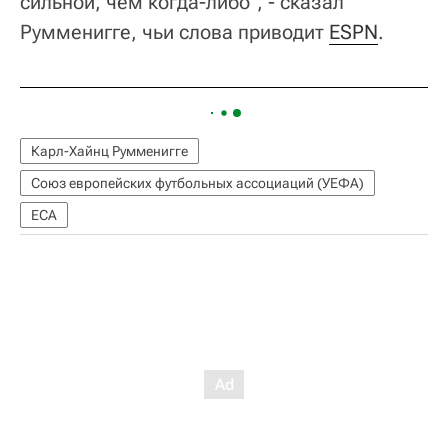
сильной, чем когда-либо", - сказал
Румменигге, чьи слова приводит
ESPN
.
Карл-Хайнц Румменигге
Союз европейских футбольных ассоциаций (УЕФА)
ECA