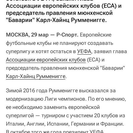
Ассоциации европейских клубов (ECA) и
председатель правления мюнхенской
"Баварии" Карл-Хайнц Румменигге.
МОСКВА, 29 мар — Р-Спорт.
Европейские
футбольные клубы не планируют создавать
суперлигу и хотят остаться в
УЕФА
, заявил глава
Ассоциации европейских клубов
(ECA) и
председатель правления мюнхенской "Баварии"
Карл-Хайнц Румменигге
.
Зимой 2016 года Румменигге высказался за
модернизацию Лиги чемпионов. По его мнению,
ее необходимо заменить европейской
суперлигой — турниром с участием 20 клубов из
Италии, Англии, Испании, Германии и Франции.
В октябре того же года президент УЕФА