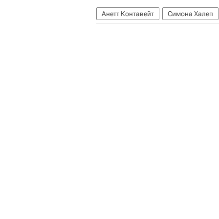
Анетт Контавейт
Симона Халеп