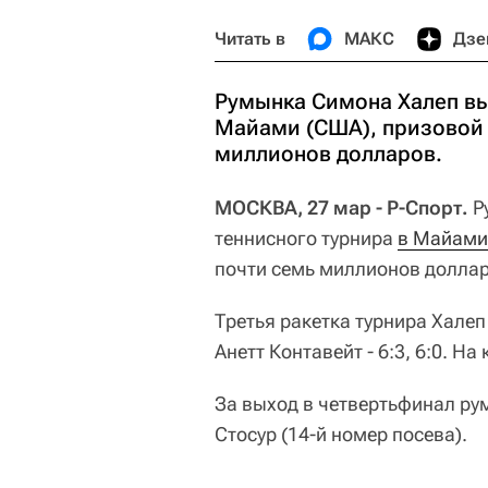
Читать в
МАКС
Дзе
Румынка Симона Халеп вы
Майами (США), призовой 
миллионов долларов.
МОСКВА, 27 мар - Р-Спорт.
Р
теннисного турнира
в Майами
почти семь миллионов доллар
Третья ракетка турнира Халеп
Анетт Контавейт - 6:3, 6:0. Н
За выход в четвертьфинал ру
Стосур (14-й номер посева).