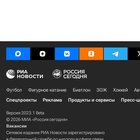
Футбол
Фигурное катание
Биатлон
ЗОЖ
Хоккей
Ав
Спецпроекты
Реклама
Продукты и сервисы
Пресс-ц
Версия 2023.1 Beta
© 2026 МИА «Россия сегодня»
Вакансии
Сетевое издание РИА Новости зарегистрировано
в Федеральной службе по надзору в сфере связи,