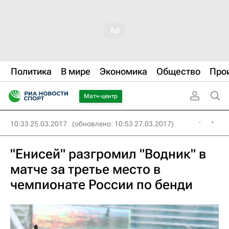
Политика
В мире
Экономика
Общество
Про
Матч-центр
10:33 25.03.2017
(обновлено: 10:53 27.03.2017)
"Енисей" разгромил "Водник" в
матче за третье место в
чемпионате России по бенди