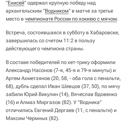
"
Енисей
" одержал крупную победу над
архангельским "
Водником
" в матче за третье
место в
чемпионате России по хоккею с мячом
.
Встреча, состоявшаяся в субботу в Хабаровске,
завершилась со счетом 11:2 в пользу
действующего чемпиона страны.
В составе победителей по хет-трику оформили
Александр Насонов (7-я, 45-я и 79-я минуты) и
Артем Ахметзянов (20, 58, - оба гола с пенальти,
68), дубль сделал Иван Шевцов (37, 50), по мячу
забили Юрий Викулин (14), Вячеслав Вдовенко
(16) и Алмаз Миргазов (82). У "Водника"
отличились Евгений Дергаев (11, с пенальти) и
Максим Чермных (82).