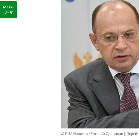
Матч-
центр
© РИА Новости / Евгений Одиноков
Перейт