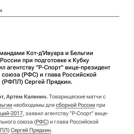
н
мандами Кот-д'Ивуара и Бельгии
России при подготовке к Кубку
л агентству "Р-Спорт" вице-президент
 союза (РФС) и глава Российской
 (РФПЛ) Сергей Прядкин.
т, Артем Калинин.
Товарищеские матчи с
льгии
необходимы для
сборной России
при
аций-2017
, заявил агентству "Р-Спорт" вице-
льного союза (
РФС
) и глава Российской
ФПЛ
)
Сергей Прядкин
.