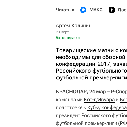
Читать в
МАКС
Дзе
Артем Калинин
Р-Спорт
Все материалы
Товарищеские матчи с ко
необходимы для сборной 
конфедераций-2017, заяви
Российского футбольного
футбольной премьер-лиги
КРАСНОДАР, 24 мар – Р-Спор
командами
Кот-д'Ивуара
и
Бе
подготовке к
Кубку конфедер
президент Российского футбо
футбольной премьер-лиги (
Р