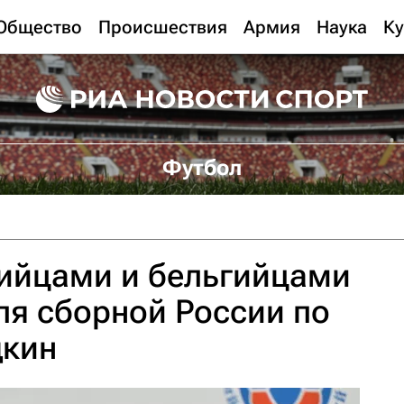
Общество
Происшествия
Армия
Наука
Ку
Футбол
рийцами и бельгийцами
я сборной России по
дкин