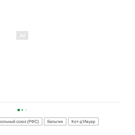
больный союз (РФС)
Бельгия
Кот-д'Ивуар