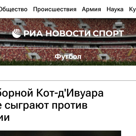
Общество
Происшествия
Армия
Наука
Ку
Футбол
орной Кот-д'Ивуара
е сыграют против
ии