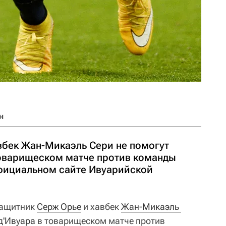
н
вбек Жан-Микаэль Сери не помогут
товарищеском матче против команды
фициальном сайте Ивуарийской
ащитник
Серж Орье
и хавбек
Жан-Микаэль 
д'Ивуара
в товарищеском матче против