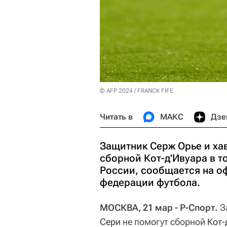
© AFP 2024 / FRANCK FIFE
Читать в
МАКС
Дзе
Защитник Серж Орье и ха
сборной Кот-д'Ивуара в 
России, сообщается на о
федерации футбола.
МОСКВА, 21 мар - Р-Спорт.
З
Сери
не помогут сборной
Кот-