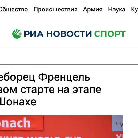
Общество
Происшествия
Армия
Наука
Ку
еборец Френцель
вом старте на этапе
 Шонахе