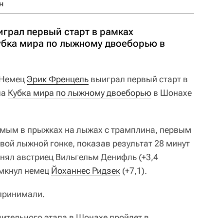
н
грал первый старт в рамках
убка мира по лыжному двоеборью в
 Немец
Эрик Френцель
выиграл первый старт в
па
Кубка мира по лыжному двоеборью
в Шонахе
дьмым в прыжках на лыжах с трамплина, первым
ой лыжной гонке, показав результат 28 минут
анял австриец Вильгельм Денифль (+3,4
амкнул немец
Йоханнес Ридзек
(+7,1).
 принимали.
чительного этапа в Шонахе пройдет в