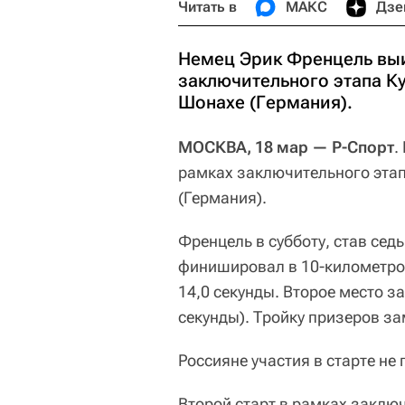
Читать в
МАКС
Дзе
Немец Эрик Френцель выи
заключительного этапа К
Шонахе (Германия).
МОСКВА, 18 мар — Р-Спорт
.
рамках заключительного эта
(Германия).
Френцель в субботу, став се
финишировал в 10-километров
14,0 секунды. Второе место з
секунды). Тройку призеров з
Россияне участия в старте не
Второй старт в рамках заклю