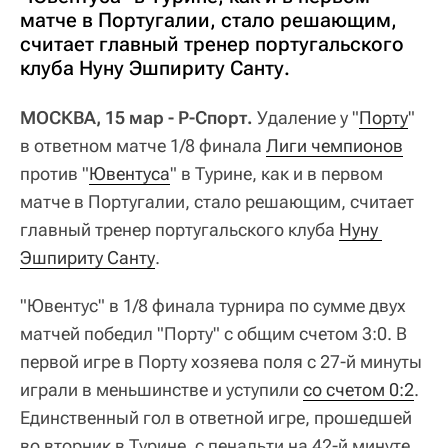
матче в Португалии, стало решающим,
считает главный тренер португальского
клуба Нуну Эшпириту Санту.
МОСКВА, 15 мар - Р-Спорт.
Удаление у "
Порту
"
в ответном матче 1/8 финала
Лиги чемпионов
против "
Ювентуса
" в Турине, как и в первом
матче в Португалии, стало решающим, считает
главный тренер португальского клуба
Нуну 
Эшпириту Санту
.
"Ювентус" в 1/8 финала турнира по сумме двух
матчей победил "Порту" с общим счетом 3:0. В
первой игре в Порту хозяева поля с 27-й минуты
играли в меньшинстве и уступили
со счетом 0:2
.
Единственный гол в ответной игре, прошедшей
во вторник в Турине, с пенальти на 42-й минуте