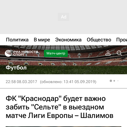
Политика
В мире
Экономика
Общество
Про
Матч-центр
Футбол
22:58 08.03.2017
(обновлено: 13:41 05.09.2019)
ФК "Краснодар" будет важно
забить "Сельте" в выездном
матче Лиги Европы – Шалимов