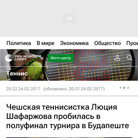
Политика
В мире
Экономика
Общество
Про
Матч-центр
Теннис
20:22 24.02.2017
(обновлено: 20:31 24.02.2017)
Чешская теннисистка Люция
Шафаржова пробилась в
полуфинал турнира в Будапеште