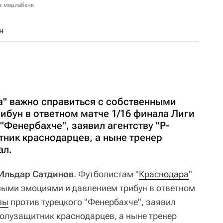
в медиабанк
н
" важно справиться с собственными
ибун в ответном матче 1/16 финала Лиги
"Фенербахче", заявил агентству "Р-
ник краснодарцев, а ныне тренер
ал.
 Ильдар Сатдинов
. Футболистам "
Краснодара
"
ными эмоциями и давлением трибун в ответном
пы
против турецкого "Фенербахче", заявил
полузащитник краснодарцев, а ныне тренер