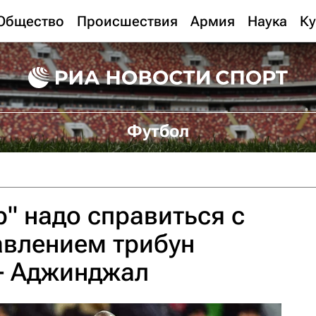
Общество
Происшествия
Армия
Наука
Ку
Футбол
" надо справиться с
авлением трибун
- Аджинджал