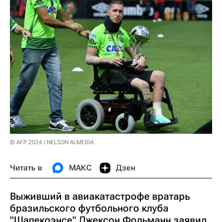
© AFP 2024 / NELSON ALMEIDA
Читать в
МАКС
Дзен
Выживший в авиакатастрофе вратарь
бразильского футбольного клуба
"Шапекоэнсе" Джексон Фольманн заявил,