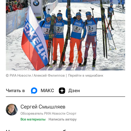
© РИА Новости / Алексей Филиппов
Перейти в медиабанк
Читать в
МАКС
Дзен
Сергей Смышляев
Обозреватель РИА Новости Спорт
Все материалы
Написать автору