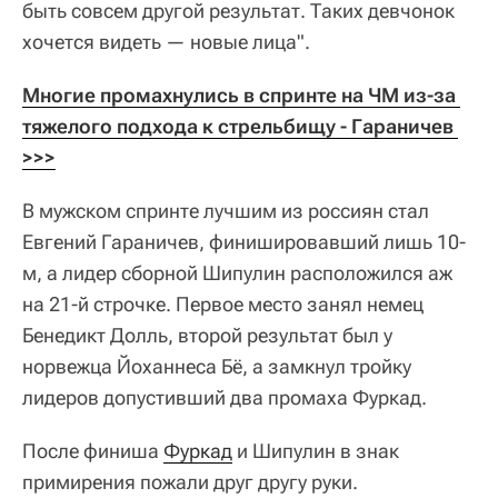
быть совсем другой результат. Таких девчонок
хочется видеть — новые лица".
Многие промахнулись в спринте на ЧМ из-за 
тяжелого подхода к стрельбищу - Гараничев 
>>>
В мужском спринте лучшим из россиян стал
Евгений Гараничев, финишировавший лишь 10-
м, а лидер сборной Шипулин расположился аж
на 21-й строчке. Первое место занял немец
Бенедикт Долль, второй результат был у
норвежца Йоханнеса Бё, а замкнул тройку
лидеров допустивший два промаха Фуркад.
После финиша
Фуркад
и Шипулин в знак
примирения пожали друг другу руки.