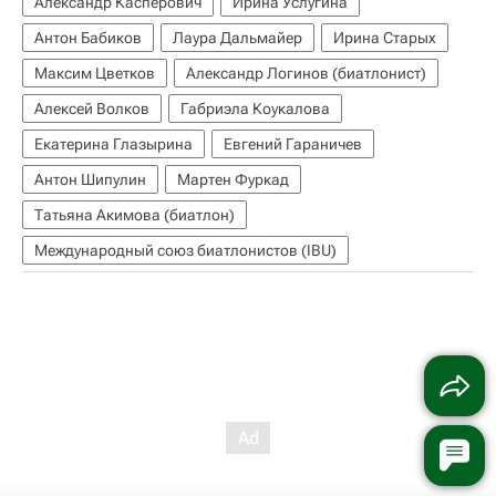
Александр Касперович
Ирина Услугина
Антон Бабиков
Лаура Дальмайер
Ирина Старых
Максим Цветков
Александр Логинов (биатлонист)
Алексей Волков
Габриэла Коукалова
Екатерина Глазырина
Евгений Гараничев
Антон Шипулин
Мартен Фуркад
Татьяна Акимова (биатлон)
Международный союз биатлонистов (IBU)