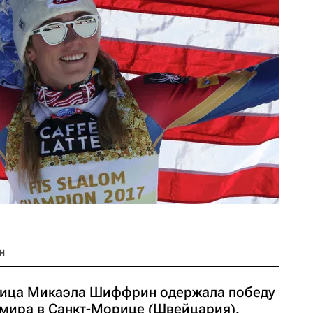
н
ица Микаэла Шиффрин одержала победу
 мира в Санкт-Морице (Швейцария).