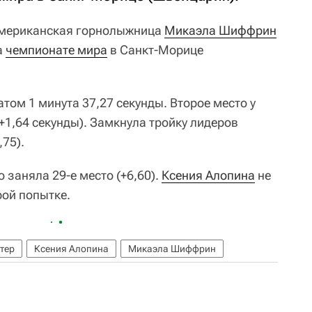
мериканская горнолыжница
Микаэла Шиффрин
а
чемпионате мира
в Санкт-Морице
ом 1 минута 37,27 секунды. Второе место у
+1,64 секунды). Замкнула тройку лидеров
,75).
 заняла 29-е место (+6,60).
Ксения Алопина
не
ой попытке.
тер
Ксения Алопина
Микаэла Шиффрин