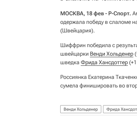
МОСКВА, 18 фев - Р-Спорт.
А
одержала победу в слаломе н
(Швейцария).
Шиффрин победила с результат
швейцарки
Венди Хольденер
(
шведка
Фрида Хансдоттер
(+1
Россиянка Екатерина Ткаченко
сумела финишировать во втор
Венди Хольденер
Фрида Хансдот