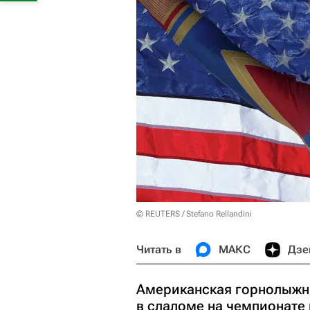
© REUTERS / Stefano Rellandini
Читать в
МАКС
Дзе
Американская горнолыжн
в слаломе на чемпионате