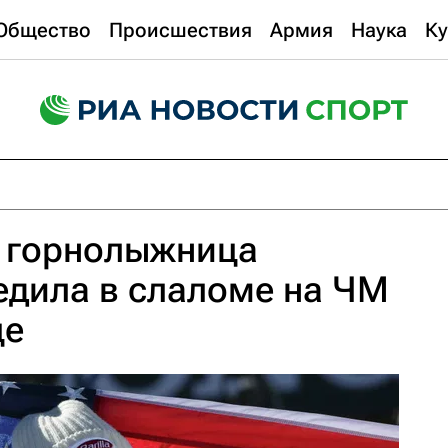
Общество
Происшествия
Армия
Наука
Ку
 горнолыжница
дила в слаломе на ЧМ
це