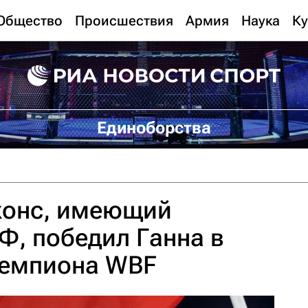
Общество
Происшествия
Армия
Наука
Ку
Единоборства
жонс, имеющий
Ф, победил Ганна в
чемпиона WBF