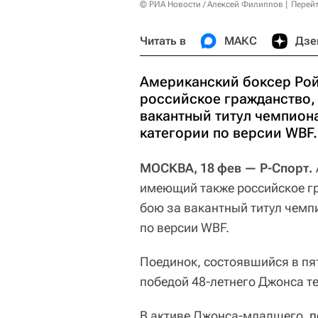
© РИА Новости / Алексей Филиппов
Перейт
Читать в
МАКС
Дзе
Американский боксер Ро
российское гражданство, 
вакантный титул чемпион
категории по версии WBF.
МОСКВА, 18 фев — Р-Спорт.
имеющий также российское г
бою за вакантный титул чемп
по версии WBF.
Поединок, состоявшийся в пя
победой 48-летнего Джонса т
В активе Джонса-младшего,
п