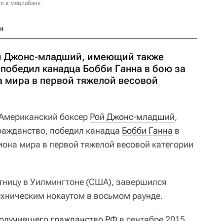
и в медиабанк
н
й Джонс-младший, имеющий также
победил канадца Бобби Ганна в бою за
а мира в первой тяжелой весовой
Американский боксер
Рой Джонс-младший
,
ражданство, победил канадца
Бобби Ганна
в
иона мира в первой тяжелой весовой категории
тницу в Уилмингтоне (США), завершился
ехническим нокаутом в восьмом раунде.
олучившего гражданство РФ
в сентябре 2015