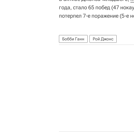
года, стало 65 побед (47 нока
потерпел 7-е поражение (5-е н
Бобби Ганн
Рой Джонс