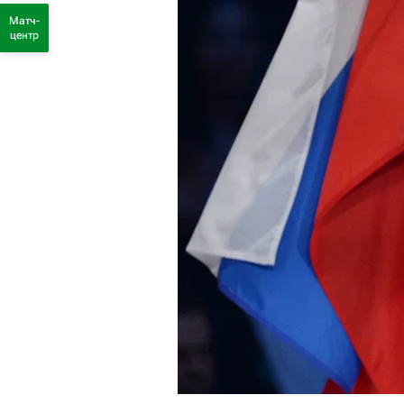
Матч-
центр