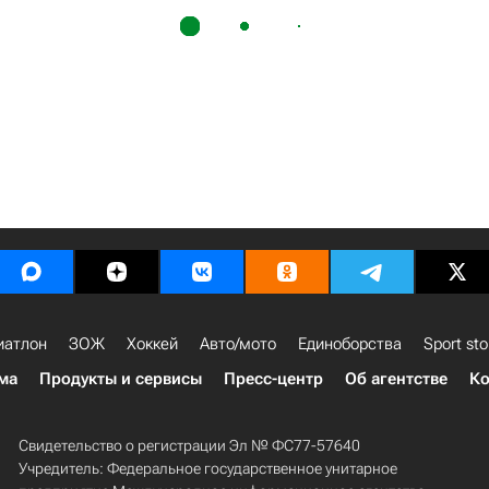
иатлон
ЗОЖ
Хоккей
Авто/мото
Единоборства
Sport sto
ма
Продукты и сервисы
Пресс-центр
Об агентстве
Ко
Свидетельство о регистрации Эл № ФС77-57640
Учредитель: Федеральное государственное унитарное