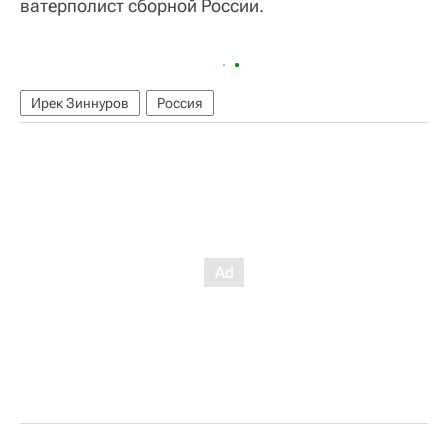
ватерполист сборной России.
Ирек Зиннуров
Россия