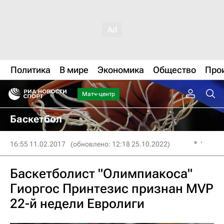
Политика
В мире
Экономика
Общество
Про
Матч-центр
Баскетбол
16:55 11.02.2017
(обновлено: 12:18 25.10.2022)
Баскетболист "Олимпиакоса"
Гиоргос Принтезис признан MVP
22-й недели Евролиги