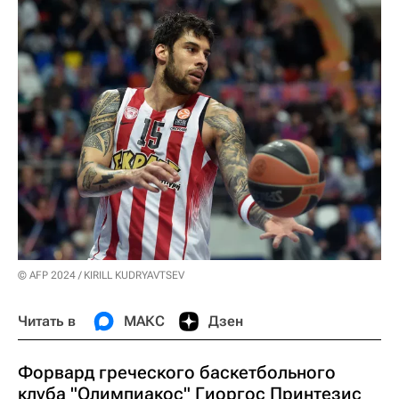
© AFP 2024 / KIRILL KUDRYAVTSEV
Читать в
МАКС
Дзен
Форвард греческого баскетбольного
клуба "Олимпиакос" Гиоргос Принтезис