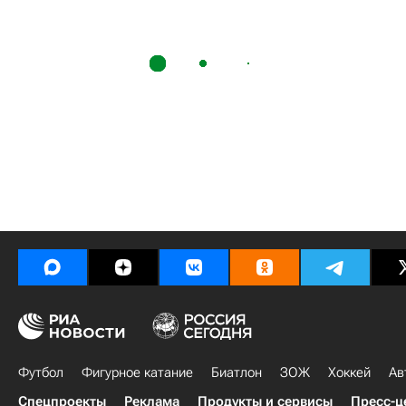
Футбол
Фигурное катание
Биатлон
ЗОЖ
Хоккей
Ав
Спецпроекты
Реклама
Продукты и сервисы
Пресс-ц