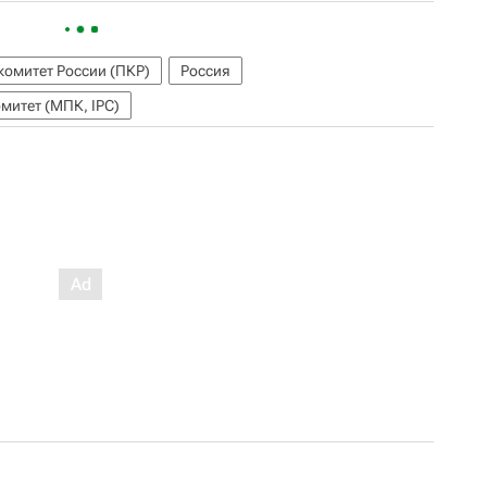
омитет России (ПКР)
Россия
итет (МПК, IPC)