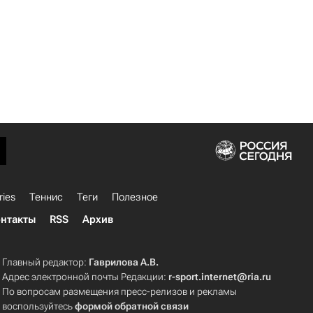
ries
Теннис
Теги
Полезное
нтакты
RSS
Архив
Главный редактор:
Гаврилова А.В.
Адрес электронной почты Редакции:
r-sport.internet@ria.ru
По вопросам размещения пресс-релизов и рекламы
воспользуйтесь
формой обратной связи