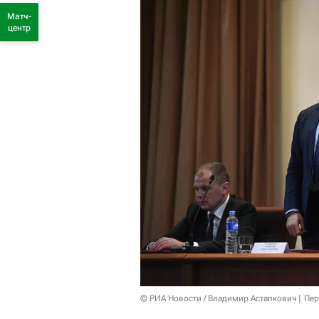
Матч-
центр
© РИА Новости / Владимир Астапкович
Пер