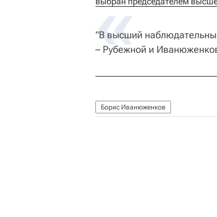
выбран председателем высше
"В высший наблюдательны
– Рубежной и Иванюженков"
Борис Иванюженков