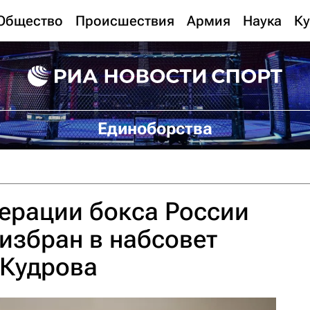
Общество
Происшествия
Армия
Наука
Ку
Единоборства
ерации бокса России
избран в набсовет
 Кудрова