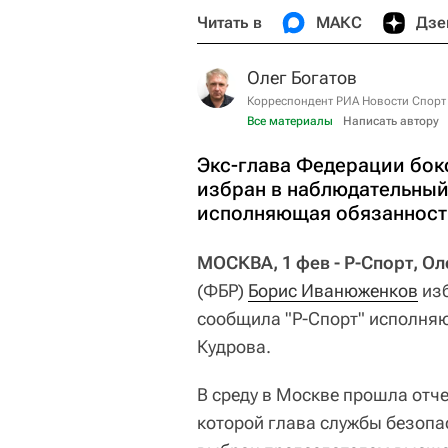
Читать в
МАКС
Дзе
Олег Богатов
Корреспондент РИА Новости Спорт
Все материалы
Написать автору
Экс-глава Федерации бок
избран в наблюдательный
исполняющая обязанности
МОСКВА, 1 фев - Р-Спорт, Ол
(ФБР)
Борис Иванюженков
изб
сообщила "Р-Спорт" исполня
Кудрова.
В среду в Москве прошла отч
которой глава службы безопа