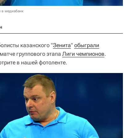
и в медиабанк
н
болисты казанского "
Зенита
"
обыграли
в матче группового этапа
Лиги чемпионов
.
трите в нашей фотоленте.