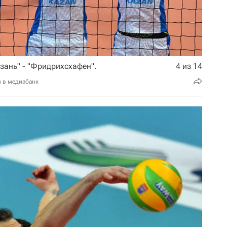
зань" - "Фридрихсхафен".
4 из 14
и в медиабанк