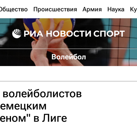
Общество
Происшествия
Армия
Наука
Ку
Волейбол
 волейболистов
немецким
еном" в Лиге