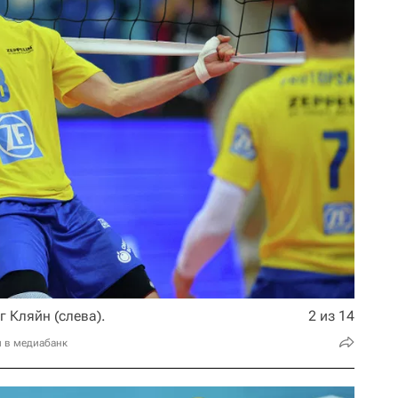
 Кляйн (слева).
2 из 14
и в медиабанк