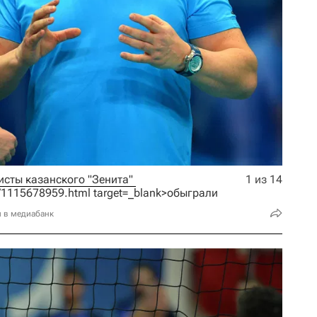
Во вторник, 31 января, волейболисты казанского "Зенита" 
1 из 14
131/1115678959.html target=_blank>обыграли
и в медиабанк