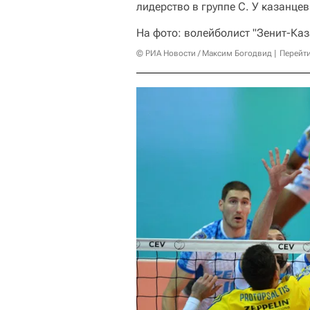
лидерство в группе C. У казанцев
На фото: волейболист "Зенит-Ка
© РИА Новости / Максим Богодвид
Перейт