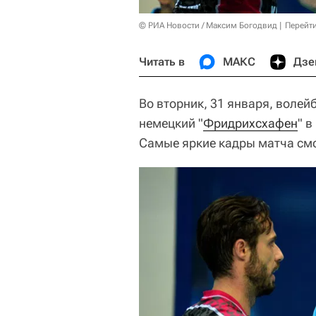
© РИА Новости / Максим Богодвид
Перейт
Читать в
МАКС
Дзе
Во вторник, 31 января, волей
немецкий "
Фридрихсхафен
" 
Самые яркие кадры матча смо