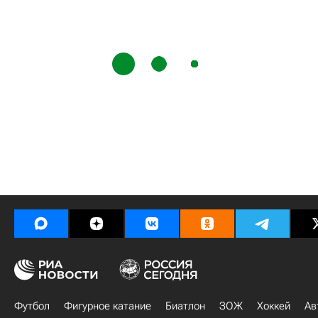
Футбол
Фигурное катание
Биатлон
ЗОЖ
Хоккей
Ав