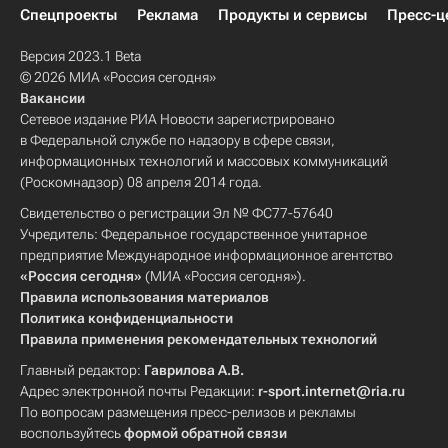
Спецпроекты
Реклама
Продукты и сервисы
Пресс-ц
Версия 2023.1 Beta
© 2026 МИА «Россия сегодня»
Вакансии
Сетевое издание РИА Новости зарегистрировано
в Федеральной службе по надзору в сфере связи,
информационных технологий и массовых коммуникаций
(Роскомнадзор) 08 апреля 2014 года.
Свидетельство о регистрации Эл № ФС77-57640
Учредитель: Федеральное государственное унитарное
предприятие Международное информационное агентство
«Россия сегодня»
(МИА «Россия сегодня»).
Правила использования материалов
Политика конфиденциальности
Правила применения рекомендательных технологий
Главный редактор:
Гаврилова А.В.
Адрес электронной почты Редакции:
r-sport.internet@ria.ru
По вопросам размещения пресс-релизов и рекламы
воспользуйтесь
формой обратной связи