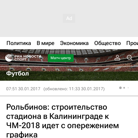
Политика
В мире
Экономика
Общество
Про
Матч-центр
Футбол
07:51 30.01.2017
(обновлено: 11:33 30.01.2017)
Рольбинов: строительство
стадиона в Калининграде к
ЧМ-2018 идет с опережением
графика