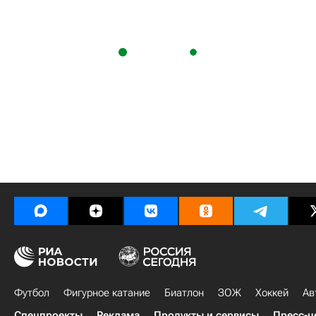
Футбол
Фигурное катание
Биатлон
ЗОЖ
Хоккей
Ав
Спецпроекты
Реклама
Продукты и сервисы
Пресс-ц