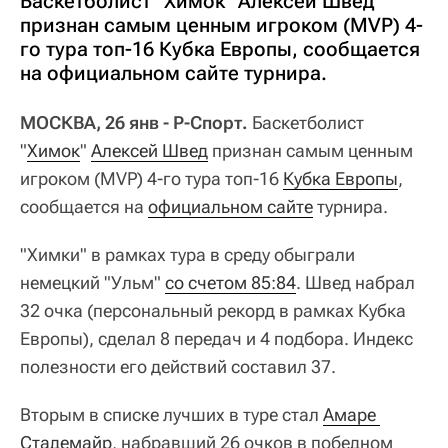
Баскетболист "Химок" Алексей Швед
признан самым ценным игроком (MVP) 4-
го тура топ-16 Кубка Европы, сообщается
на официальном сайте турнира.
МОСКВА, 26 янв - Р-Спорт.
Баскетболист
"
Химок
"
Алексей Швед
признан самым ценным
игроком (MVP) 4-го тура топ-16
Кубка Европы
,
сообщается на
официальном сайте
турнира.
"Химки" в рамках тура в среду обыграли
немецкий "Ульм"
со счетом 85:84
. Швед набрал
32 очка (персональный рекорд в рамках Кубка
Европы), сделал 8 передач и 4 подбора. Индекс
полезности его действий составил 37.
Вторым в списке лучших в туре стал
Амаре 
Стадемайр
, набравший 26 очков в победном