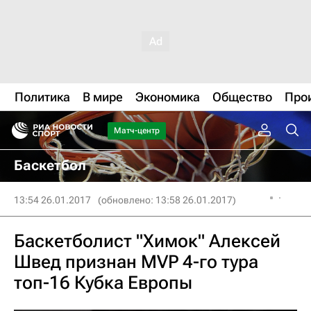
Политика
В мире
Экономика
Общество
Про
Матч-центр
Баскетбол
13:54 26.01.2017
(обновлено: 13:58 26.01.2017)
Баскетболист "Химок" Алексей
Швед признан MVP 4-го тура
топ-16 Кубка Европы