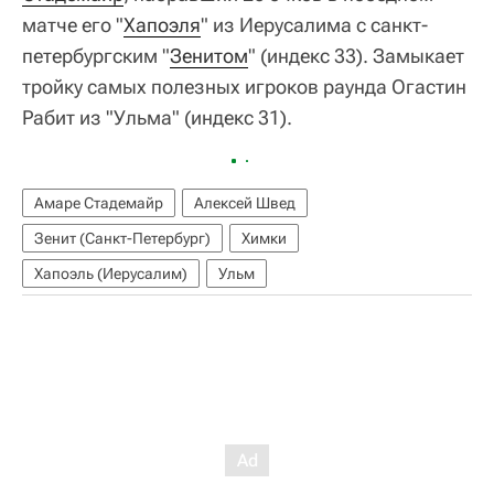
матче его "
Хапоэля
" из Иерусалима с санкт-
петербургским "
Зенитом
" (индекс 33). Замыкает
тройку самых полезных игроков раунда Огастин
Рабит из "Ульма" (индекс 31).
Амаре Стадемайр
Алексей Швед
Зенит (Санкт-Петербург)
Химки
Хапоэль (Иерусалим)
Ульм