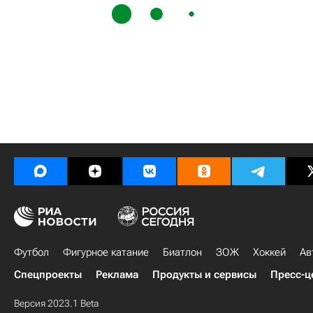
Футбол
Фигурное катание
Биатлон
ЗОЖ
Хоккей
Ав
Спецпроекты
Реклама
Продукты и сервисы
Пресс-ц
Версия 2023.1 Beta