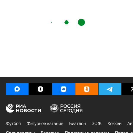
Футбол
Фигурное катание
Биатлон
ЗОЖ
Хоккей
Ав