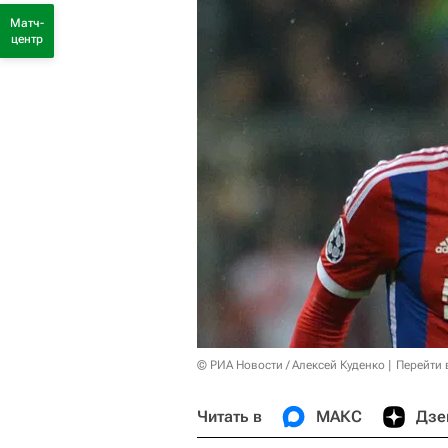
Матч-
центр
© РИА Новости / Алексей Куденко
Перейти 
Читать в
МАКС
Дзе