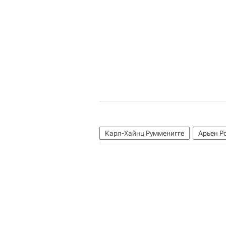
Карл-Хайнц Румменигге
Арьен Р