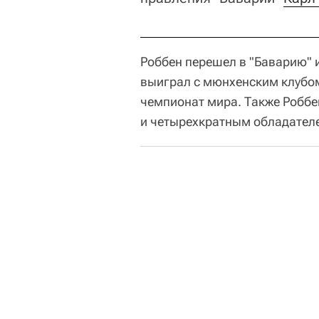
Роббен перешел в "Баварию" и
выиграл с мюнхенским клубом
чемпионат мира. Также Робб
и четырехкратным обладателе