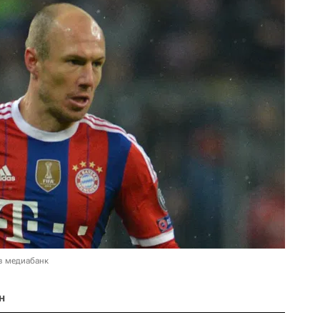
в медиабанк
н