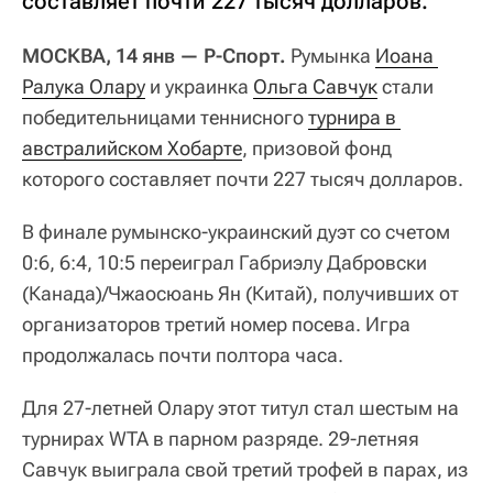
составляет почти 227 тысяч долларов.
МОСКВА, 14 янв — Р-Спорт.
Румынка
Иоана 
Ралука Олару
и украинка
Ольга Савчук
стали
победительницами теннисного
турнира в 
австралийском Хобарте
, призовой фонд
которого составляет почти 227 тысяч долларов.
В финале румынско-украинский дуэт со счетом
0:6, 6:4, 10:5 переиграл Габриэлу Дабровски
(Канада)/Чжаосюань Ян (Китай), получивших от
организаторов третий номер посева. Игра
продолжалась почти полтора часа.
Для 27-летней Олару этот титул стал шестым на
турнирах WTA в парном разряде. 29-летняя
Савчук выиграла свой третий трофей в парах, из