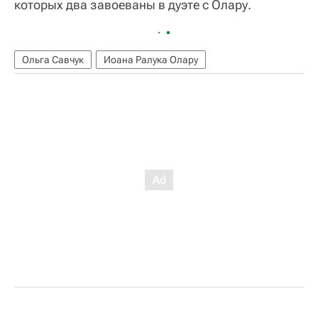
которых два завоеваны в дуэте с Олару.
Ольга Савчук
Иоана Ралука Олару