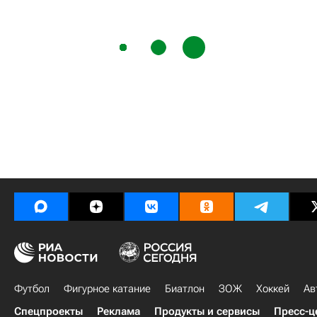
Футбол
Фигурное катание
Биатлон
ЗОЖ
Хоккей
Ав
Спецпроекты
Реклама
Продукты и сервисы
Пресс-ц