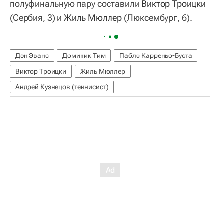
полуфинальную пару составили
Виктор Троицки
(Сербия, 3) и
Жиль Мюллер
(Люксембург, 6).
Дэн Эванс
Доминик Тим
Пабло Карреньо-Буста
Виктор Троицки
Жиль Мюллер
Андрей Кузнецов (теннисист)