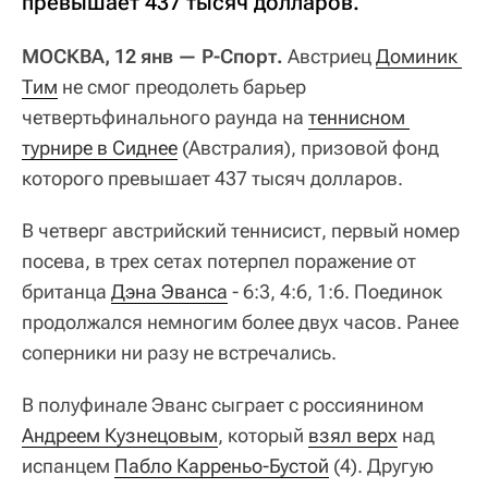
превышает 437 тысяч долларов.
МОСКВА, 12 янв — Р-Спорт.
Австриец
Доминик 
Тим
не смог преодолеть барьер
четвертьфинального раунда на
теннисном 
турнире в Сиднее
(Австралия), призовой фонд
которого превышает 437 тысяч долларов.
В четверг австрийский теннисист, первый номер
посева, в трех сетах потерпел поражение от
британца
Дэна Эванса
- 6:3, 4:6, 1:6. Поединок
продолжался немногим более двух часов. Ранее
соперники ни разу не встречались.
В полуфинале Эванс сыграет с россиянином
Андреем Кузнецовым
, который
взял верх
над
испанцем
Пабло Карреньо-Бустой
(4). Другую