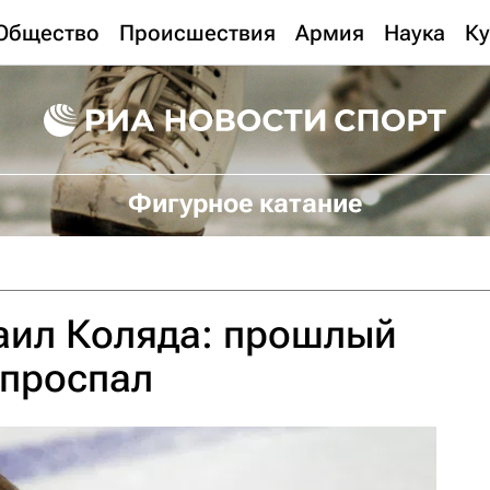
Общество
Происшествия
Армия
Наука
Ку
Фигурное катание
аил Коляда: прошлый
 проспал