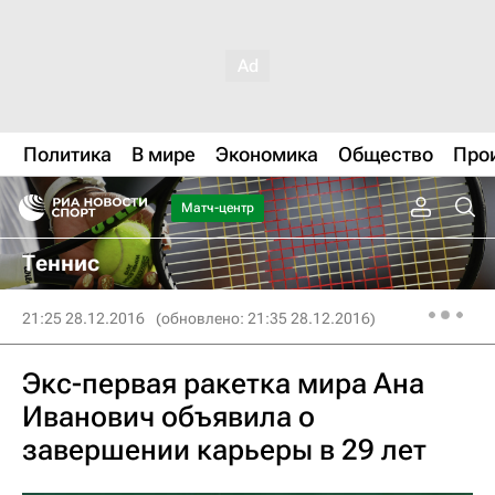
Политика
В мире
Экономика
Общество
Про
Матч-центр
Теннис
21:25 28.12.2016
(обновлено: 21:35 28.12.2016)
Экс-первая ракетка мира Ана
Иванович объявила о
завершении карьеры в 29 лет