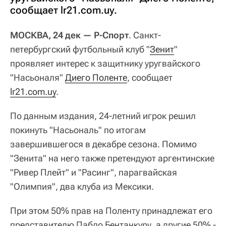
сообщает lr21.com.uy.
МОСКВА, 24 дек — Р-Спорт
. Санкт-
петербургский футбольный клуб "
Зенит
"
проявляет интерес к защитнику уругвайского
"Насьоналя"
Диего Поленте
, сообщает
lr21.com.uy
.
По данным издания, 24-летний игрок решил
покинуть "Насьональ" по итогам
завершившегося в декабре сезона. Помимо
"Зенита" на него также претендуют аргентинские
"Ривер Плейт" и "Расинг", парагвайская
"Олимпия", два клуба из Мексики.
При этом 50% прав на Поленту принадлежат его
представителю Пабло Бентанкуру, а другие 50% -