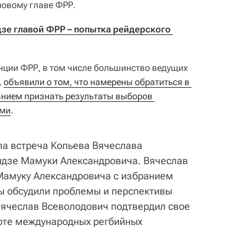
новому главе ФРР.
е главой ФРР – попытка рейдерского 
енции ФРР, в том числе большинство ведущих
,
объявили о том, что намерены обратиться в 
анием признать результаты выборов 
ыми
.
ла встреча Копьева Вячеслава
идзе Мамуки Александровича. Вячеслав
Мамуку Александровича с избранием
ы обсудили проблемы и перспективы
 Вячеслав Всеволодович подтвердил свое
оте международных регбийных