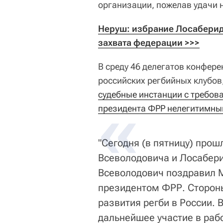
организации, пожелав удачи 
Неруш: избрание Лосаберидз
захвата федерации >>>
В среду 46 делегатов конфер
российских регбийных клубов
судебные инстанции с требов
президента ФРР нелегитимн
"Сегодня (в пятницу) прош
Всеволодовича и Лосабер
Всеволодович поздравил 
президентом ФРР. Сторон
развития регби в России.
дальнейшее участие в раб