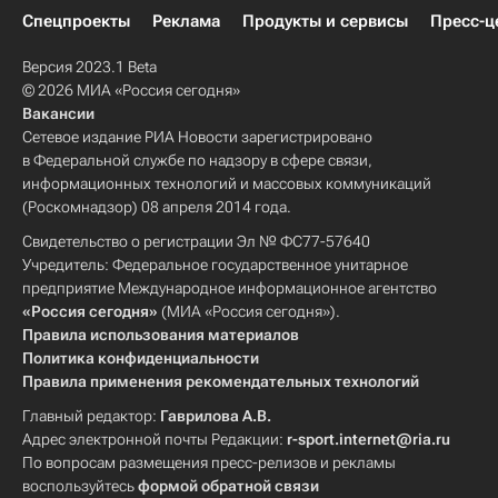
Спецпроекты
Реклама
Продукты и сервисы
Пресс-ц
Версия 2023.1 Beta
© 2026 МИА «Россия сегодня»
Вакансии
Сетевое издание РИА Новости зарегистрировано
в Федеральной службе по надзору в сфере связи,
информационных технологий и массовых коммуникаций
(Роскомнадзор) 08 апреля 2014 года.
Свидетельство о регистрации Эл № ФС77-57640
Учредитель: Федеральное государственное унитарное
предприятие Международное информационное агентство
«Россия сегодня»
(МИА «Россия сегодня»).
Правила использования материалов
Политика конфиденциальности
Правила применения рекомендательных технологий
Главный редактор:
Гаврилова А.В.
Адрес электронной почты Редакции:
r-sport.internet@ria.ru
По вопросам размещения пресс-релизов и рекламы
воспользуйтесь
формой обратной связи