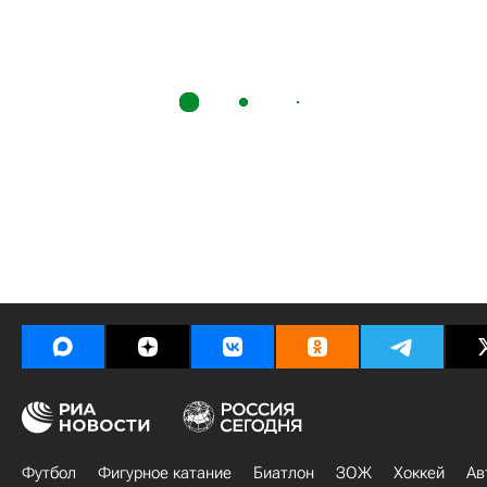
Футбол
Фигурное катание
Биатлон
ЗОЖ
Хоккей
Ав