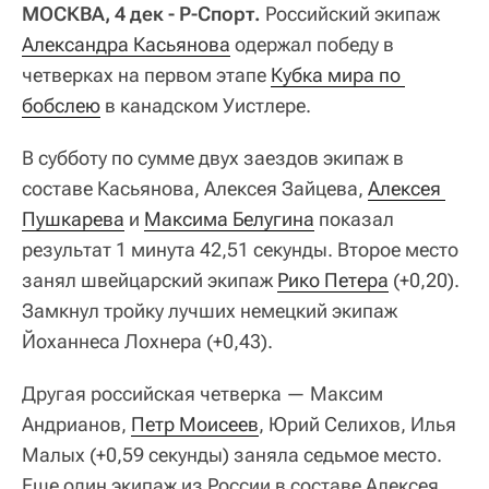
МОСКВА, 4 дек - Р-Спорт.
Российский экипаж
Александра Касьянова
одержал победу в
четверках на первом этапе
Кубка мира по 
бобслею
в канадском Уистлере.
В субботу по сумме двух заездов экипаж в
составе Касьянова, Алексея Зайцева,
Алексея 
Пушкарева
и
Максима Белугина
показал
результат 1 минута 42,51 секунды. Второе место
занял швейцарский экипаж
Рико Петера
(+0,20).
Замкнул тройку лучших немецкий экипаж
Йоханнеса Лохнера (+0,43).
Другая российская четверка — Максим
Андрианов,
Петр Моисеев
, Юрий Селихов, Илья
Малых (+0,59 секунды) заняла седьмое место.
Еще один экипаж из России в составе Алексея