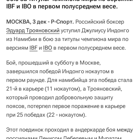
IBF и IBO в первом полусреднем весе.
МОСКВА, 3 дек - Р-Спорт.
Российский боксер
Эдуард Трояновский
уступил Джулиусу Индонго
из Намибии в бою за титулы чемпиона мира по
версиям
IBF
и
IBO
в первом полусреднем весе.
Бой, прошедший в субботу в Москве,
завершился победой Индонго нокаутом в
первом раунде. Для намибийца эта победа стала
21-й в карьере (11 нокаутом), а Трояновский,
который проводил добровольную защиту
поясов, потерпел первое поражение в карьере
при 25 победах (22 - нокаутом).
Этот поединок проходил в андеркарде боя между
россиянами Денисом Лебедевым и Муратом