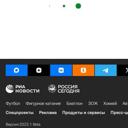
Футбол
Фигурное катание
Биатлон
ЗОЖ
Хоккей
Ав
Спецпроекты
Реклама
Продукты и сервисы
Пресс-ц
Версия 2023.1 Beta