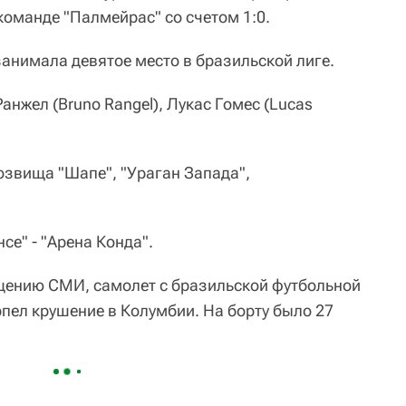
команде "Палмейрас" со счетом 1:0.
занимала девятое место в бразильской лиге.
Ранжел (Bruno Rangel), Лукас Гомес (Lucas
озвища "Шапе", "Ураган Запада",
е" - "Арена Конда".
бщению СМИ, самолет с бразильской футбольной
пел крушение в Колумбии. На борту было 27