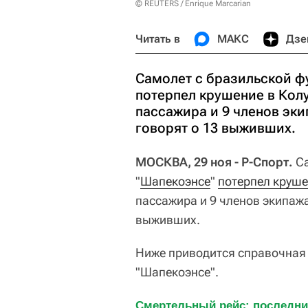
© REUTERS / Enrique Marcarian
Читать в
МАКС
Дзе
Самолет с бразильской ф
потерпел крушение в Кол
пассажира и 9 членов эки
говорят о 13 выживших.
МОСКВА, 29 ноя - Р-Спорт.
Са
"
Шапекоэнсе
"
потерпел круш
пассажира и 9 членов экипажа
выживших.
Ниже приводится справочная
"Шапекоэнсе".
Смертельный рейс: последний