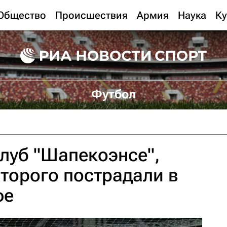
Общество
Происшествия
Армия
Наука
Ку
Футбол
луб "Шапекоэнсе",
торого пострадали в
фе