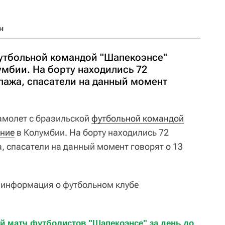
н
утбольной командой "Шапекоэнсе"
умбии. На борту находились 72
пажа, спасатели на данный момент
молет с бразильской
футбольной командой
ение
в Колумбии. На борту находились 72
, спасатели на данный момент говорят о 13
 информация о футбольном клубе
 матч футболистов "Шапекоэнсе" за день до 