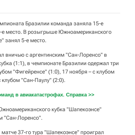
емпионата Бразилии команда заняла 15-е
 14-е место. В розыгрыше Южноамериканского
" занял 5-е место.
ал вничью с аргентинским "Сан-Лоренсо" в
бка (1:1), в чемпионате Бразилии одержал три
убом "Фигейренсе" (1:0), 17 ноября – с клубом
с клубом "Сан-Паулу" (2:0).
манд в авиакатастрофах. Справка >>
Южноамериканского кубка "Шапекоэнсе"
м "Сан-Лоренсо".
 матче 37-го тура "Шапекоэнсе" проиграл