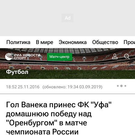
Политика
В мире
Экономика
Общество
Про
Матч-центр
Футбол
18:52 25.11.2016
(обновлено: 19:34 03.09.2019)
Гол Ванека принес ФК "Уфа"
домашнюю победу над
"Оренбургом" в матче
чемпионата России