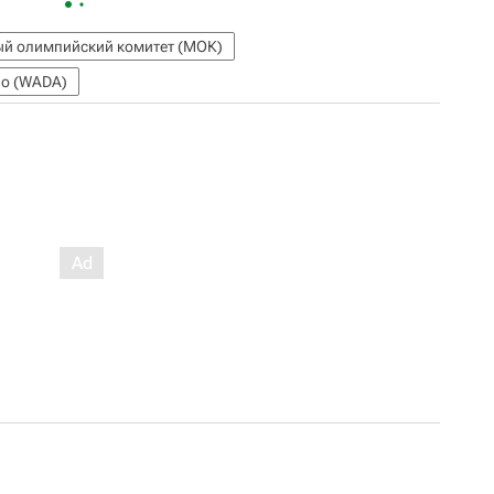
й олимпийский комитет (МОК)
во (WADA)