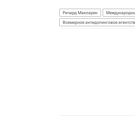
Ричард Макларен
Международны
Всемирное антидопинговое агентст