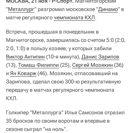
МОСКВА, 21 ноя - Р-Спорт.
Магнитогорский
"
Металлург
" разгромил московское "
Динамо
" в
матче регулярного
чемпионата КХЛ
.
Встреча, прошедшая в понедельник в
Магнитогорске, завершилась со счетом 5:0 (2:0,
2:0, 1:0) в пользу хозяев, у которых забили
Виктор Антипин
(10-я минута),
Данис Зарипов
(13),
Томаш Филиппи
(25),
Сергей Мозякин
(36)
и
Ян Коварж
(46). Мозякин, отпасовавший на
Зарипова, сделал свою 300-ю результативную
передачу в матчах регулярного чемпионата
КХЛ.
Голкипер "Металлурга" Илья Самсонов отразил
35 бросков по своим воротам и впервые в
сезоне сыграл "на ноль".