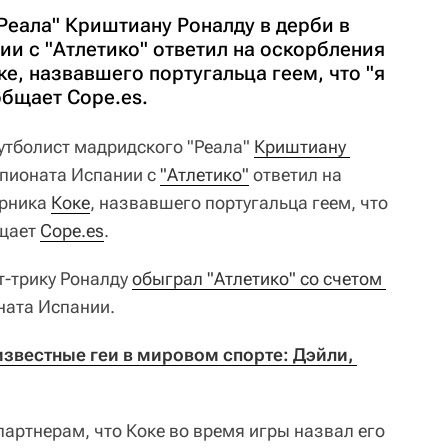
Реала" Криштиану Роналду в дерби в
и с "Атлетико" ответил на оскорбления
е, назвавшего португальца геем, что "я
ообщает Cope.es.
тболист мадридского "Реала"
Криштиану 
мпионата Испании с
"Атлетико"
ответил на
ерника
Коке
, назвавшего португальца геем, что
бщает
Cope.es
.
ет-трику Роналду
обыграл "Атлетико" со счетом 
ната Испании.
звестные геи в мировом спорте: Дэйли, 
артнерам, что Коке во время игры назвал его