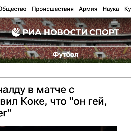
Общество
Происшествия
Армия
Наука
Ку
Футбол
алду в матче с
вил Коке, что "он гей,
ег"