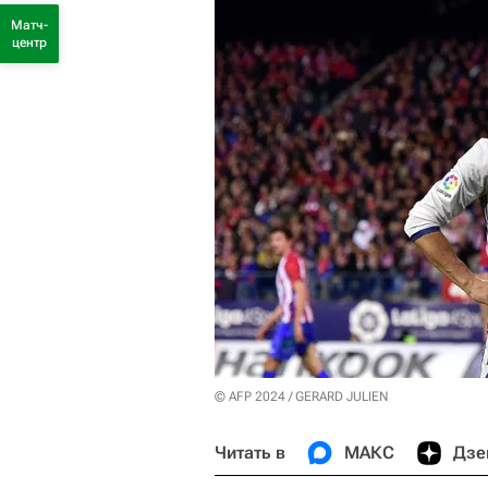
Матч-
центр
© AFP 2024 / GERARD JULIEN
Читать в
МАКС
Дзе