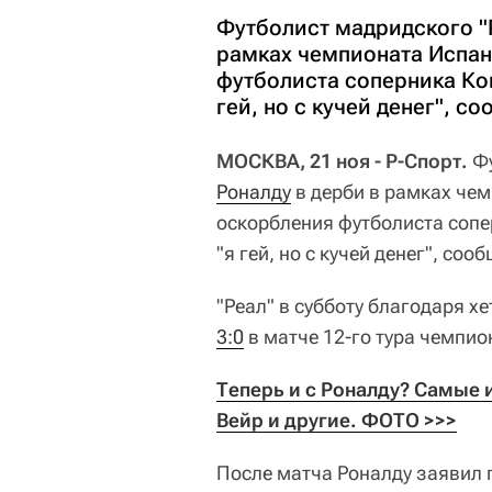
Футболист мадридского "
рамках чемпионата Испани
футболиста соперника Кок
гей, но с кучей денег", с
МОСКВА, 21 ноя - Р-Спорт.
Фу
Роналду
в дерби в рамках че
оскорбления футболиста соп
"я гей, но с кучей денег", соо
"Реал" в субботу благодаря х
3:0
в матче 12-го тура чемпио
Теперь и с Роналду? Самые и
Вейр и другие. ФОТО >>>
После матча Роналду заявил п