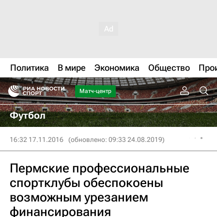
Политика
В мире
Экономика
Общество
Про
Матч-центр
Футбол
16:32 17.11.2016
(обновлено: 09:33 24.08.2019)
Пермские профессиональные
спортклубы обеспокоены
возможным урезанием
финансирования