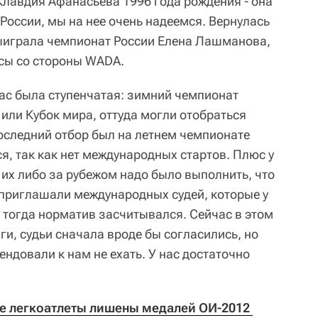
Клавдия Афанасьева 1996 года рождения - она
России, мы на нее очень надеемся. Вернулась
ыиграла чемпионат России Елена Лашманова,
осы со стороны WADA.
 нас была ступенчатая: зимний чемпионат
или Кубок мира, оттуда могли отобраться
последний отбор был на летнем чемпионате
ся, так как нет международных стартов. Плюс у
 их либо за рубежом надо было выполнить, что
приглашали международных судей, которые у
 тогда норматив засчитывался. Сейчас в этом
ги, судьи сначала вроде бы согласились, но
ндовали к нам не ехать. У нас достаточно
е легкоатлеты лишены медалей ОИ-2012 