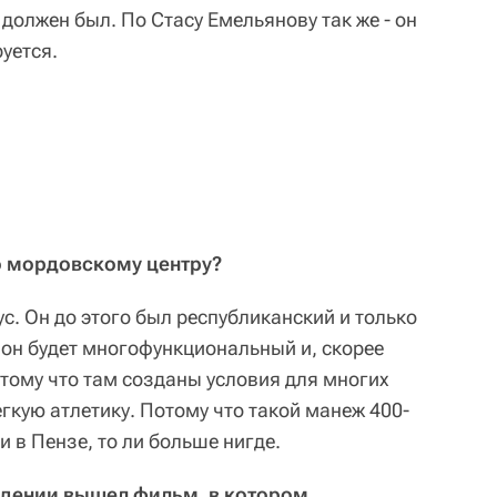
 должен был. По Стасу Емельянову так же - он
уется.
по мордовскому центру?
ус. Он до этого был республиканский и только
 он будет многофункциональный и, скорее
отому что там созданы условия для многих
гкую атлетику. Потому что такой манеж 400-
и в Пензе, то ли больше нигде.
идении вышел фильм, в котором