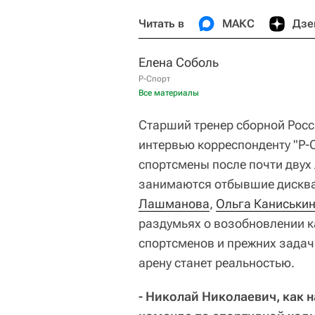
Читать в
МАКС
Дзе
Елена Соболь
Р-Спорт
Все материалы
Старший тренер сборной Росс
интервью корреспонденту "Р-С
спортсмены после почти двух
занимаются отбывшие дискв
Лашманова
,
Ольга Каниськи
раздумьях о возобновлении к
спортсменов и прежних задач
арену станет реальностью.
- Николай Николаевич, как 