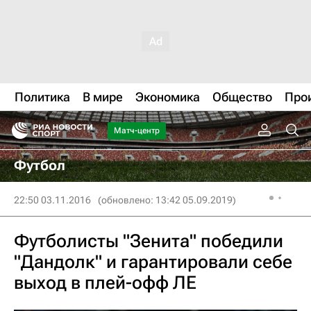
Политика
В мире
Экономика
Общество
Про
Матч-центр
Футбол
22:50 03.11.2016
(обновлено: 13:42 05.09.2019)
Футболисты "Зенита" победили
"Дандолк" и гарантировали себе
выход в плей-офф ЛЕ