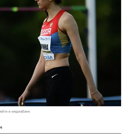
ейти в медиабанк
н