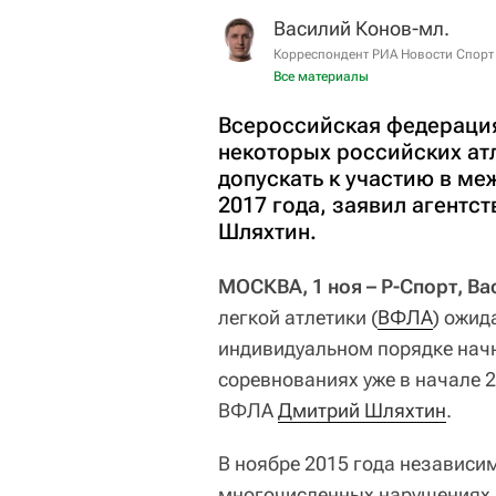
Василий Конов-мл.
Корреспондент РИА Новости Спорт
Все материалы
Всероссийская федерация
некоторых российских ат
допускать к участию в ме
2017 года, заявил агентс
Шляхтин.
МОСКВА, 1 ноя – Р-Спорт, В
легкой атлетики (
ВФЛА
) ожид
индивидуальном порядке начн
соревнованиях уже в начале 2
ВФЛА
Дмитрий Шляхтин
.
В ноябре 2015 года независ
многочисленных нарушениях а