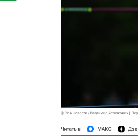
© РИА Новости / Владимир Астапкович
Пер
Читать в
МАКС
Дзе