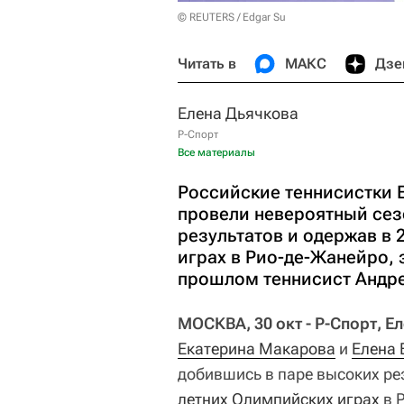
© REUTERS / Edgar Su
Читать в
МАКС
Дзе
Елена Дьячкова
Р-Спорт
Все материалы
Российские теннисистки 
провели невероятный сез
результатов и одержав в 
играх в Рио-де-Жанейро, 
прошлом теннисист Андре
МОСКВА, 30 окт - Р-Спорт, Е
Екатерина Макарова
и
Елена 
добившись в паре высоких ре
летних Олимпийских играх
в Р