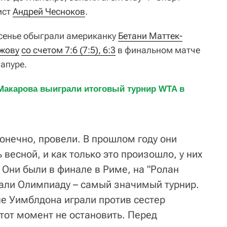
ист
Андрей Чесноков
.
есенье обыграли американку
Бетани Маттек-
жову
со счетом 7:6 (7:5), 6:3
в финальном матче
апуре.
Макарова выиграли итоговый турнир WTA в 
онечно, провели. В прошлом году они
весной, и как только это произошло, у них
 Они были в финале в Риме, на "Ролан
рали Олимпиаду – самый значимый турнир.
ле Уимблдона играли против сестер
тот момент не остановить. Перед