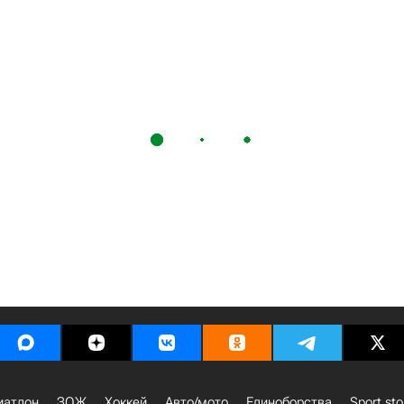
иатлон
ЗОЖ
Хоккей
Авто/мото
Единоборства
Sport sto