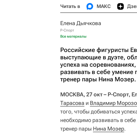
Читать в
МАКС
Дзе
Елена Дьячкова
Р-Спорт
Все материалы
Российские фигуристы Ев
выступающие в дуэте, обл
успеха на соревнованиях
развивать в себе умение 
тренер пары Нина Мозер.
МОСКВА, 27 окт – Р-Спорт, Е
Тарасова
и
Владимир Морозо
того, чтобы добиваться успех
необходимо развивать в себе 
тренер пары
Нина Мозер
.