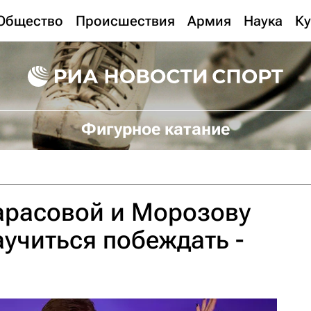
Общество
Происшествия
Армия
Наука
Ку
Фигурное катание
арасовой и Морозову
учиться побеждать -