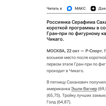
Читать в
МАКС
Дзе
Россиянка Серафима Саха
короткой программы в со
Гран-при по фигурному ка
Чикаго.
МОСКВА, 22 окт — Р-Спорт.
Р
восьмое место после коротко
первом этапе Гран-при по фи
проходит в Чикаго.
В пятницу Саханович получила
американка
Эшли Вагнер
(69,
(65,75). Тройку лучших замы
Голд (64,87).