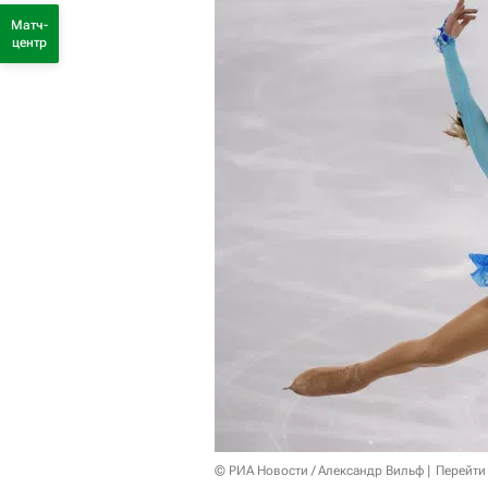
Матч-
центр
© РИА Новости / Александр Вильф
Перейти