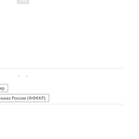
ер
оньках России (ФФККР)