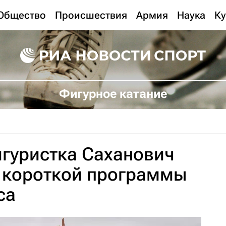
Общество
Происшествия
Армия
Наука
Ку
Фигурное катание
гуристка Саханович
е короткой программы
ca