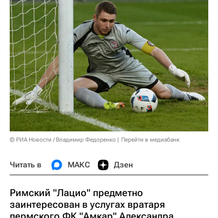
© РИА Новости / Владимир Федоренко
Перейти в медиабанк
Читать в
МАКС
Дзен
Римский "Лацио" предметно
заинтересован в услугах вратаря
пермского ФК "Амкар" Александра