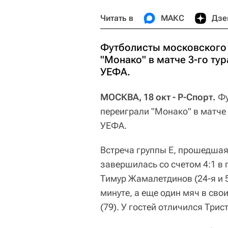
Читать в
МАКС
Дзе
Футболисты московского 
"Монако" в матче 3-го ту
УЕФА.
МОСКВА, 18 окт - Р-Спорт.
Фу
переиграли "Монако" в матче
УЕФА.
Встреча группы Е, прошедшая 
завершилась со счетом 4:1 в 
Тимур Жамалетдинов (24-я и 5
минуте, а еще один мяч в сво
(79). У гостей отличился Трис