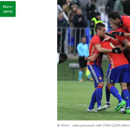
Матч-
центр
© Фото : официальный сайт ПФК ЦСКА (Мос